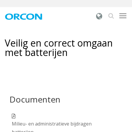
Wat zoek je?
Veilig en correct omgaan
PRODUCTEN
met batterijen
ONZE OPLOSSINGEN
DOCUMENTATIE
ONZE DIENSTEN
OVER ORCON
Documenten
INSPIRATIE
CONTACT
Milieu- en administratieve bijdragen
batterijen